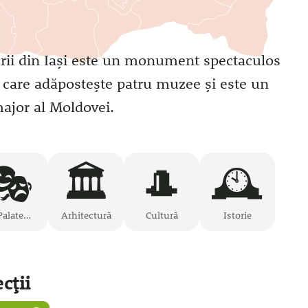
urii din Iași este un monument spectaculos
c, care adăpostește patru muzee și este un
major al Moldovei.
🎭
🏛️
🎩
🕰️
Palate
Arhitectură
Cultură
Istorie
lturale
cții