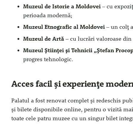
Muzeul de Istorie a Moldovei
– cu expoziț
perioada modernă;
Muzeul Etnografic al Moldovei
– un colț a
Muzeul de Artă
– cu lucrări valoroase din
Muzeul Științei și Tehnicii „Ștefan Proco
progres tehnologic.
Acces facil și experiențe mode
Palatul a fost renovat complet și redeschis pub
și bilete disponibile online, pentru o vizită mai 
toate cele patru muzee cu un singur bilet integr