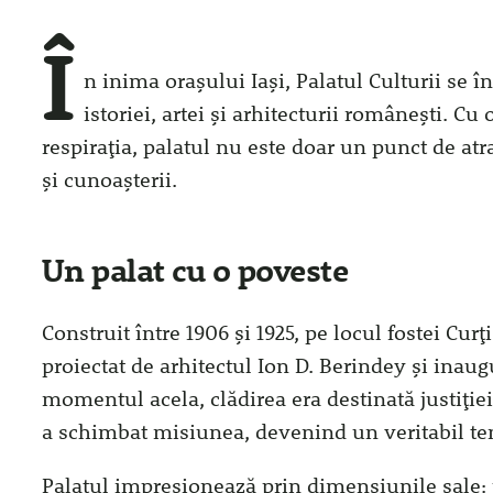
Î
n inima orașului Iași, Palatul Culturii se
istoriei, artei și arhitecturii românești. Cu o
respirația, palatul nu este doar un punct de atrac
și cunoașterii.
Un palat cu o poveste
Construit între 1906 și 1925, pe locul fostei Cur
proiectat de arhitectul Ion D. Berindey și inaugu
momentul acela, clădirea era destinată justiției
a schimbat misiunea, devenind un veritabil te
Palatul impresionează prin dimensiunile sale: 