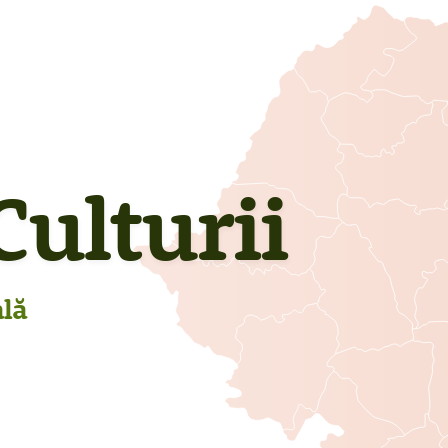
ulturii
ală