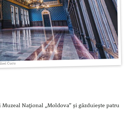
drei Cucu
ui Muzeal Național „Moldova” și găzduiește patru