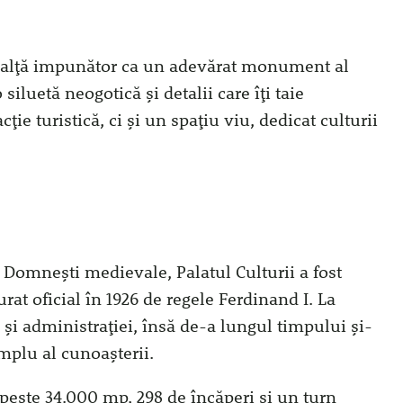
 înalță impunător ca un adevărat monument al
 siluetă neogotică și detalii care îți taie
ție turistică, ci și un spațiu viu, dedicat culturii
ți Domnești medievale, Palatul Culturii a fost
rat oficial în 1926 de regele Ferdinand I. La
 și administrației, însă de-a lungul timpului și-
mplu al cunoașterii.
peste 34.000 mp, 298 de încăperi și un turn