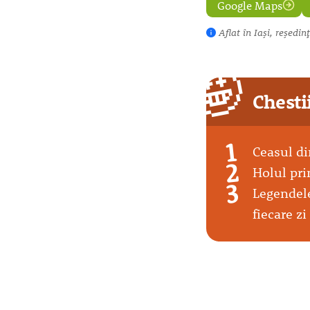
Google Maps
Aflat în Iași, reședinț
🤩
Chesti
Ceasul din
Holul pri
Legendele
fiecare zi