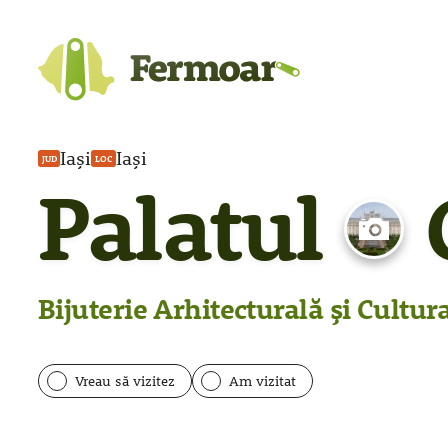
Iași
Iași
JUD
LOC
Palatul
C
Bijuterie Arhitecturală și Cultur
Vreau să vizitez
Am vizitat