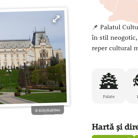
📌 Palatul Cult
în stil neogoti
reper cultural 
🏯
Palate
Cu
© KittyKaliNeo
Hartă și dire