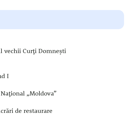
ul vechii Curți Domnești
nd I
 Național „Moldova”
crări de restaurare