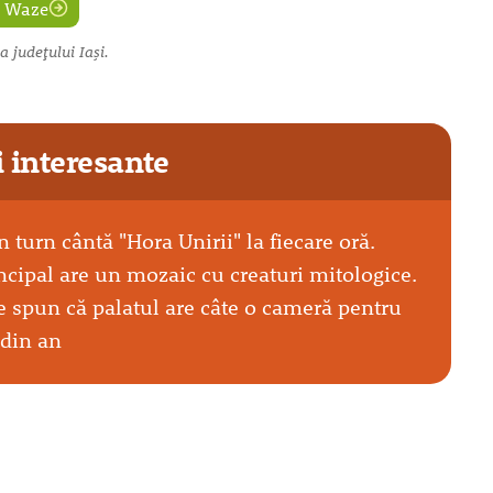
Waze
a județului Iași.
i interesante
 turn cântă "Hora Unirii" la fiecare oră.
ncipal are un mozaic cu creaturi mitologice.
 spun că palatul are câte o cameră pentru
 din an