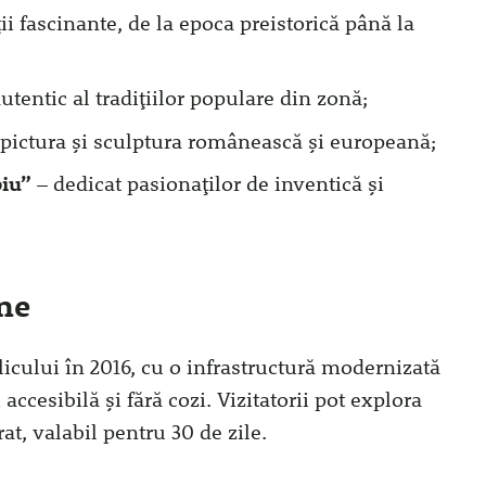
ii fascinante, de la epoca preistorică până la
utentic al tradițiilor populare din zonă;
 pictura și sculptura românească și europeană;
piu”
– dedicat pasionaților de inventică și
rne
licului în 2016, cu o infrastructură modernizată
accesibilă și fără cozi. Vizitatorii pot explora
at, valabil pentru 30 de zile.