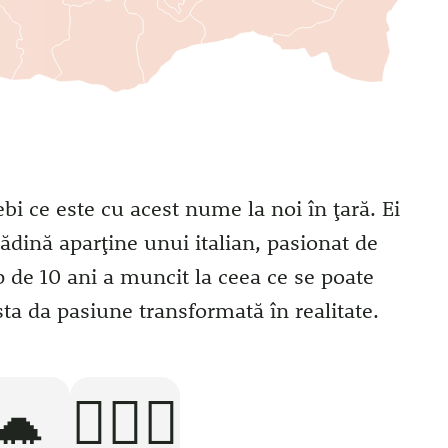
ebi ce este cu acest nume la noi în țară. Ei
rădină aparține unui italian, pasionat de
p de 10 ani a muncit la ceea ce se poate
sta da pasiune transformată în realitate.
🐢
🧘🏻‍♂️