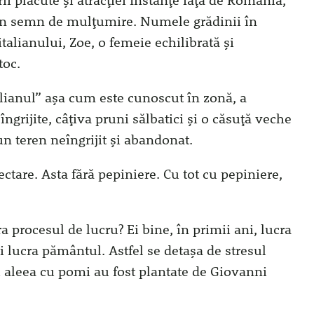
i plăcute și atracției Instanțe față de România,
, în semn de mulțumire. Numele grădinii în
talianului, Zoe, o femeie echilibrată și
toc.
talianul” așa cum este cunoscut în zonă, a
ngrijite, câțiva pruni sălbatici și o căsuță veche
 un teren neîngrijit și abandonat.
ctare. Asta fără pepiniere. Cu tot cu pepiniere,
a procesul de lucru? Ei bine, în primii ani, lucra
i lucra pământul. Astfel se detașa de stresul
 și aleea cu pomi au fost plantate de Giovanni