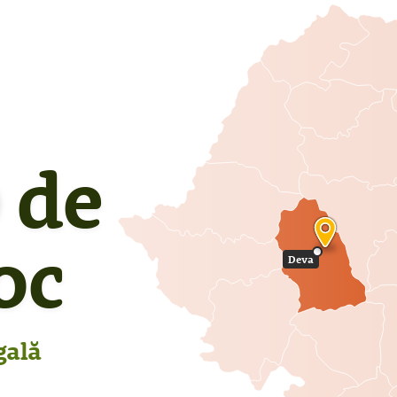
de
oc
Deva
gală