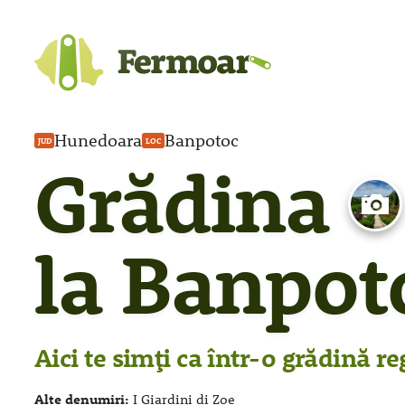
Hunedoara
Banpotoc
JUD
LOC
Grădina
la Banpot
Aici te simți ca într-o grădină re
Alte denumiri:
I Giardini di Zoe