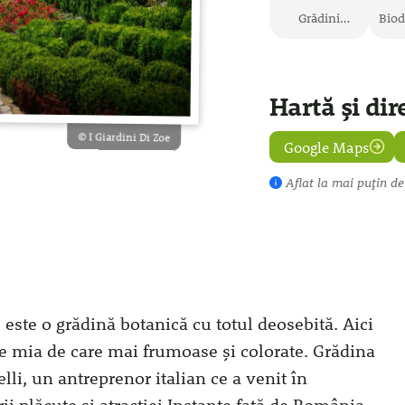
Grădini
Biod
Botanice
Hartă și dire
© I Giardini Di Zoe
Google Maps
Aflat la
mai puțin de
este o grădină botanică cu totul deosebită. Aici
are mia de care mai frumoase și colorate. Grădina
elli, un antreprenor italian ce a venit în