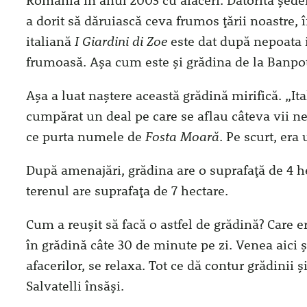
România în anul 2003 cu afaceri. Datorită șederi
a dorit să dăruiască ceva frumos țării noastre
italiană
I Giardini di Zoe
este dat după nepoata i
frumoasă. Așa cum este și grădina de la Banpo
Așa a luat naștere această grădină mirifică. „I
cumpărat un deal pe care se aflau câteva vii neî
ce purta numele de
Fosta Moară
. Pe scurt, era
După amenajări, grădina are o suprafață de 4 he
terenul are suprafața de 7 hectare.
Cum a reușit să facă o astfel de grădină? Care er
în grădină câte 30 de minute pe zi. Venea aici ș
afacerilor, se relaxa. Tot ce dă contur grădinii
Salvatelli însăși.