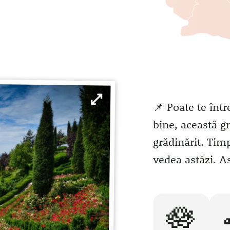
📌 Poate te într
bine, această g
grădinărit. Tim
vedea astăzi. A
🪷