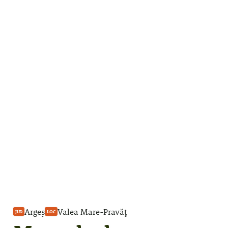
Argeș
Valea Mare-Pravăț
JUD
LOC