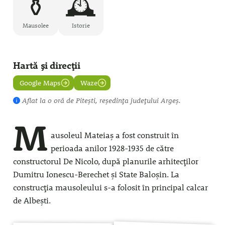
⚱️
🕰️
Mausolee
Istorie
Hartă și direcții
Google Maps
Waze
Aflat la
o oră
de Pitești, reședința județului Argeș.
M
ausoleul Mateiaș a fost construit în
perioada anilor 1928-1935 de către
constructorul De Nicolo, după planurile arhitecților
Dumitru Ionescu-Berechet și State Baloșin. La
construcția mausoleului s-a folosit în principal calcar
de Albești.