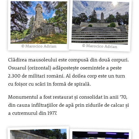
© Marocico Adrian
© Marocico Adrian
Clădirea mausoleului este compusă din două corpuri.
Osuarul (orizontal) adăpostește osemintele a peste
2.300 de militari români. Al doilea corp este un turn
cu foișor cu scări în formă de spirală.
Monumentul a fost restaurat și consolidat în anii ’70,
din cauza infiltrațiilor de apă prin zidurile de calcar și
a cutremurul din 1977.