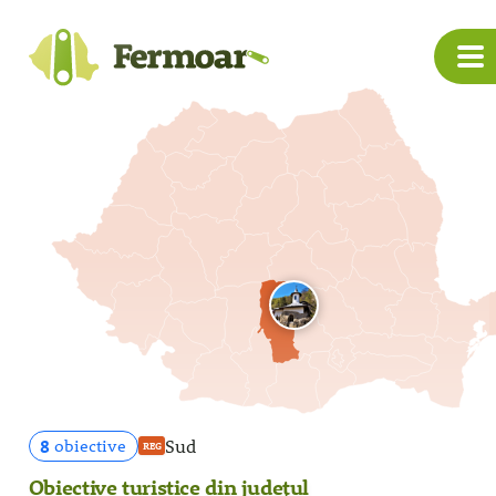
8
Sud
obiective
REG
Obiective turistice din județul