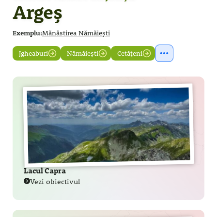
Argeș
Exemplu:
Mănăstirea Nămăiești
Jgheaburi
Nămăiești
Cetățeni
Lacul Capra
Vezi obiectivul