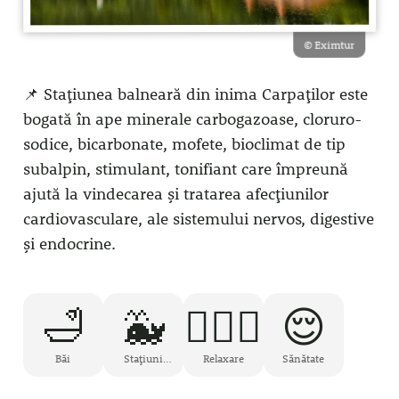
© Eximtur
📌 Stațiunea balneară din inima Carpaților este
bogată în ape minerale carbogazoase, cloruro-
sodice, bicarbonate, mofete, bioclimat de tip
subalpin, stimulant, tonifiant care împreună
ajută la vindecarea și tratarea afecțiunilor
cardiovasculare, ale sistemului nervos, digestive
și endocrine.
🛁
🐳
🧘🏻‍♂️
😌
Băi
Stațiuni
Relaxare
Sănătate
Balneare