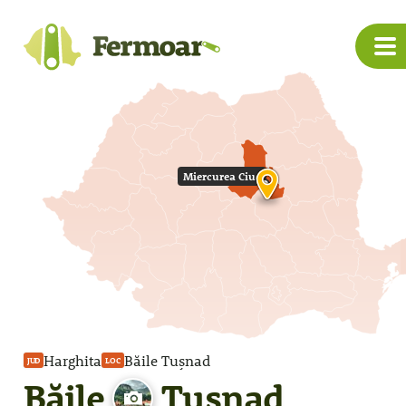
Miercurea Ciuc
Harghita
Băile Tușnad
JUD
LOC
Băile
Tușnad