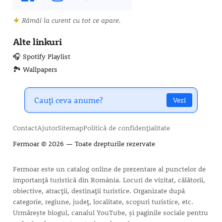
Rămâi la curent cu tot ce apare.
Alte linkuri
🎧 Spotify Playlist
🏞️ Wallpapers
Vezi
Contact
Ajutor
Sitemap
Politică de confidențialitate
Fermoar
© 2026 — Toate drepturile rezervate
Fermoar este un catalog online de prezentare al punctelor de
importanță turistică din România. Locuri de vizitat, călătorii,
obiective, atracții, destinații turistice. Organizate după
categorie, regiune, județ, localitate, scopuri turistice, etc.
Urmărește blogul, canalul YouTube, și paginile sociale pentru