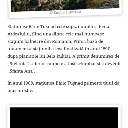
© Emilia Țuțuianu
Stațiunea Băile Tușnad este supranumită și Perla
Ardealului, fiind una dintre cele mai frumoase
stațiuni balneare din România. Prima bază de
tratament a stațiunii a fost finalizată în anul 1890,
după planurile lui Bela Kuklai. A primit denumirea de
„Ștefania”. Ulterior numele a fost schimbat și a devenit
„Sfânta Ana”.
În anul 1968, stațiunea Băile Tușnad primește titlul de
oraș turistic.