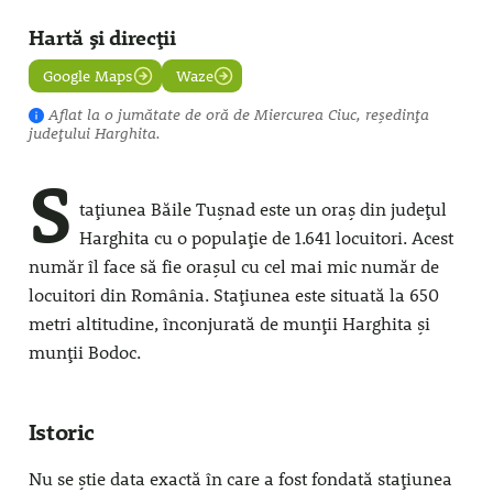
Hartă și direcții
Google Maps
Waze
Aflat la
o jumătate de oră
de Miercurea Ciuc, reședința
județului Harghita.
S
tațiunea Băile Tușnad este un oraș din județul
Harghita cu o populație de 1.641 locuitori. Acest
număr îl face să fie orașul cu cel mai mic număr de
locuitori din România. Stațiunea este situată la 650
metri altitudine, înconjurată de munții Harghita și
munții Bodoc.
Istoric
Nu se știe data exactă în care a fost fondată stațiunea