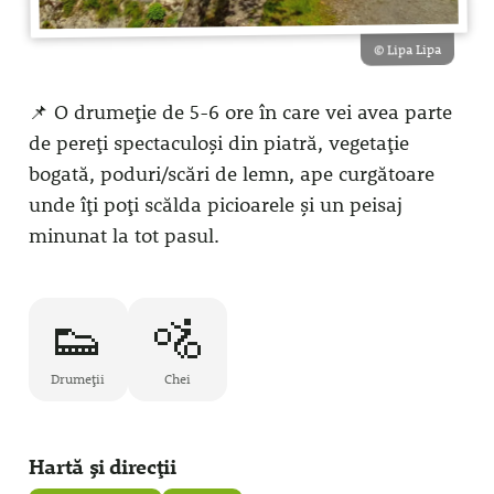
© Lipa Lipa
📌 O drumeție de 5-6 ore în care vei avea parte
de pereți spectaculoși din piatră, vegetație
bogată, poduri/scări de lemn, ape curgătoare
unde îți poți scălda picioarele și un peisaj
minunat la tot pasul.
👟
🚵
Drumeții
Chei
Hartă și direcții