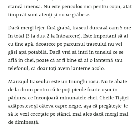
stâncă imensă. Nu este periculos nici pentru copii, atât
timp cât sunt atenți și nu se grăbesc.
Dacă mergi lejer, fără grabă, traseul durează cam 5 ore
în total (3 la dus, 2 la întoarcere). Este important să ai
cu tine apă, deoarece pe parcursul traseului nu vei
găsi apă potabilă. Dacă vrei să intri în tunelul ce se
află în chei, poate că ar fi bine să ai o lanternă sau
telefonul, că doar toți avem lanterne acolo.
Marcajul traseului este un triunghi roșu. Nu te abate
de la drum pentru că te poți pierde foarte ușor în
pădurea ce înconjoară minunatele chei. Cheile Tișiței
adăpostesc și câteva capre negre, așa că pregătește-te
să le vezi cocoțate pe stânci, mai ales dacă mergi mai
de dimineață.