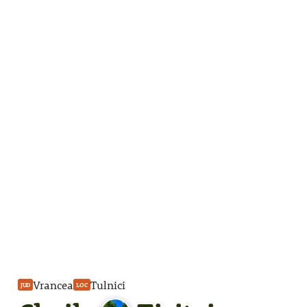
Vrancea
Tulnici
JUD
LOC