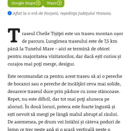
Google Maps
Waze
Aflat la
o oră
de Focșani, reședința județului Vrancea.
T
raseul Cheile Tișiței este un traseu montan ușor
de parcurs. Lungimea traseului este de 7,5 km
până la Tunelul Mare – aici se termină de obicei
pentru majoritatea vizitatorilor, dar dacă ești curios și
curajos mai poți merge, desigur.
Este recomandat ca pentru acest traseu să ai o pereche
de bocanci sau o pereche de încălțări ceva mai solide,
deoarece traseul duce prin pădure cu zone stâncoase.
Repet, nu este dificil, dar tot mai poți aluneca pe
alocuri. În două locuri, poteca este foarte îngustă și
ești nevoit să mergi pe lângă malul abrupt al râului.
De asemenea, pe drum vei întâlni și câteva poduri de
lemn ce trec peste apă și o scară verticală peste o