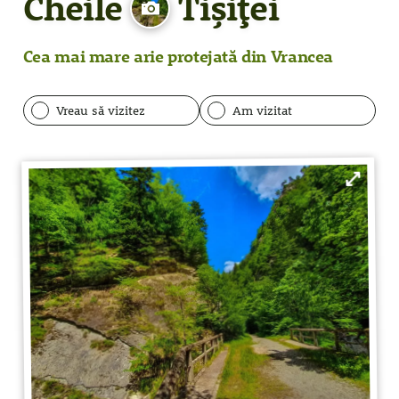
Cheile
Tișiței
Cea mai mare arie protejată din Vrancea
Vreau să vizitez
Am vizitat