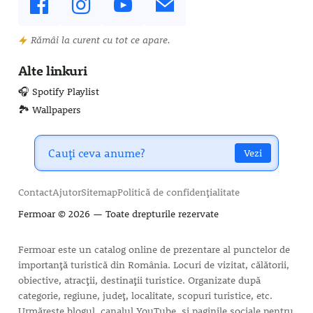
Rămâi la curent cu tot ce apare.
Alte linkuri
🎧 Spotify Playlist
🏞️ Wallpapers
Vezi
Contact
Ajutor
Sitemap
Politică de confidențialitate
Fermoar
© 2026 — Toate drepturile rezervate
Fermoar este un catalog online de prezentare al punctelor de
importanță turistică din România. Locuri de vizitat, călătorii,
obiective, atracții, destinații turistice. Organizate după
categorie, regiune, județ, localitate, scopuri turistice, etc.
Urmărește blogul, canalul YouTube, și paginile sociale pentru