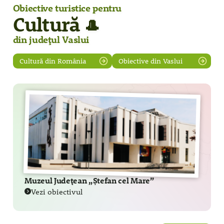
Obiective turistice pentru
Cultură
🎩
din județul Vaslui
Cultură din România
Obiective din Vaslui
Muzeul Județean „Ștefan cel Mare”
Vezi obiectivul