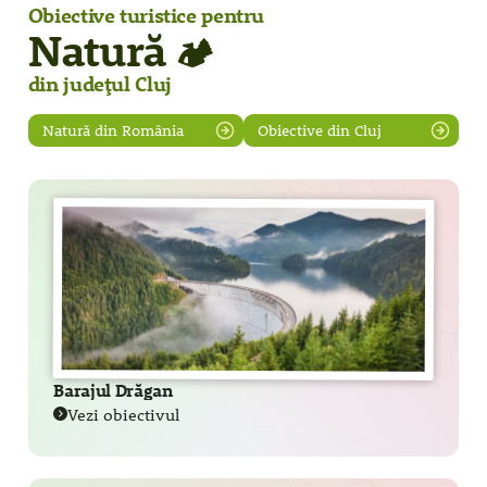
Obiective turistice pentru
Natură
🏕️
din județul Cluj
Natură din România
Obiective din Cluj
Barajul Drăgan
Vezi obiectivul