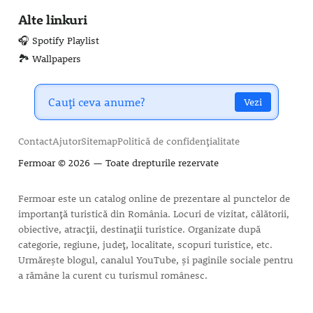
Alte linkuri
🎧 Spotify Playlist
🏞️ Wallpapers
Vezi
Contact
Ajutor
Sitemap
Politică de confidențialitate
Fermoar
© 2026 — Toate drepturile rezervate
Fermoar este un catalog online de prezentare al punctelor de
importanță turistică din România. Locuri de vizitat, călătorii,
obiective, atracții, destinații turistice. Organizate după
categorie, regiune, județ, localitate, scopuri turistice, etc.
Urmărește blogul, canalul YouTube, și paginile sociale pentru
a rămâne la curent cu turismul românesc.