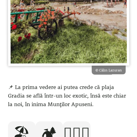
© Călin Lazuran
📌 La prima vedere ai putea crede că plaja
Gradia se află într-un loc exotic, însă este chiar
la noi, în inima Munților Apuseni.
🏖️
🏕️
🧘🏻‍♂️