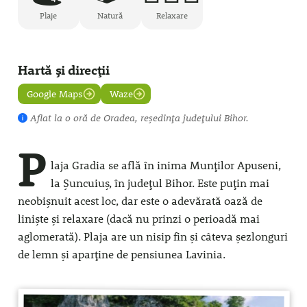
Plaje
Natură
Relaxare
Hartă și direcții
Google Maps
Waze
Aflat la
o oră
de Oradea, reședința județului Bihor.
P
laja Gradia se află în inima Munților Apuseni,
la Șuncuiuș, în județul Bihor. Este puțin mai
neobișnuit acest loc, dar este o adevărată oază de
liniște și relaxare (dacă nu prinzi o perioadă mai
aglomerată). Plaja are un nisip fin și câteva șezlonguri
de lemn și aparține de pensiunea Lavinia.