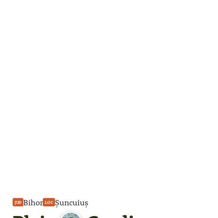
Bihor
Șuncuiuș
JUD
LOC