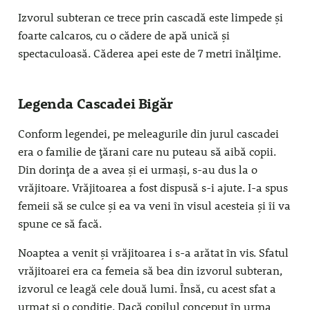
Izvorul subteran ce trece prin cascadă este limpede și
foarte calcaros, cu o cădere de apă unică și
spectaculoasă. Căderea apei este de 7 metri înălțime.
Legenda Cascadei Bigăr
Conform legendei, pe meleagurile din jurul cascadei
era o familie de țărani care nu puteau să aibă copii.
Din dorința de a avea și ei urmași, s-au dus la o
vrăjitoare. Vrăjitoarea a fost dispusă s-i ajute. I-a spus
femeii să se culce și ea va veni în visul acesteia și îi va
spune ce să facă.
Noaptea a venit și vrăjitoarea i s-a arătat în vis. Sfatul
vrăjitoarei era ca femeia să bea din izvorul subteran,
izvorul ce leagă cele două lumi. Însă, cu acest sfat a
urmat și o condiție. Dacă copilul conceput în urma