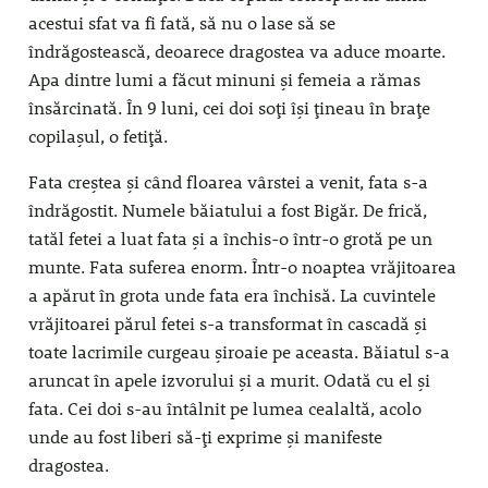
acestui sfat va fi fată, să nu o lase să se
îndrăgostească, deoarece dragostea va aduce moarte.
Apa dintre lumi a făcut minuni și femeia a rămas
însărcinată. În 9 luni, cei doi soți își țineau în brațe
copilașul, o fetiță.
Fata creștea și când floarea vârstei a venit, fata s-a
îndrăgostit. Numele băiatului a fost Bigăr. De frică,
tatăl fetei a luat fata și a închis-o într-o grotă pe un
munte. Fata suferea enorm. Într-o noaptea vrăjitoarea
a apărut în grota unde fata era închisă. La cuvintele
vrăjitoarei părul fetei s-a transformat în cascadă și
toate lacrimile curgeau șiroaie pe aceasta. Băiatul s-a
aruncat în apele izvorului și a murit. Odată cu el și
fata. Cei doi s-au întâlnit pe lumea cealaltă, acolo
unde au fost liberi să-ți exprime și manifeste
dragostea.