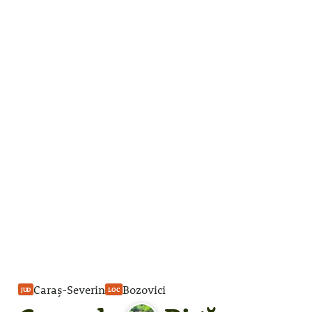
Caraș-Severin
Bozovici
JUD
LOC