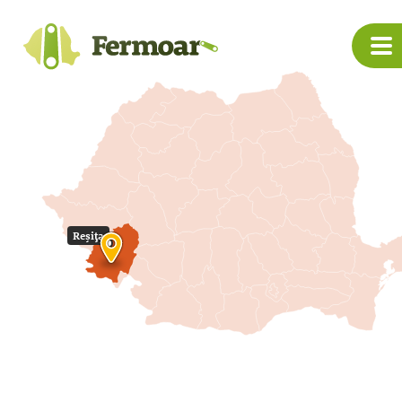
Reșița