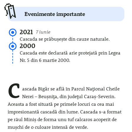
🔖
Evenimente importante
2021
7 iunie
Cascada se prăbușește din cauze naturale.
2000
Cascada este declarată arie protejată prin Legea
Nr. 5 din 6 martie 2000.
C
ascada Bigăr se află în Parcul Național Cheile
Nerei – Beușnița, din județul Caraș-Severin.
Aceasta a fost situată pe primele locuri ca cea mai
impresionantă cascadă din lume. Cascada s-a format
pe râul Miniș de forma unu tuf calcaros acoperit de
mușchi de o culoare intensă de verde.