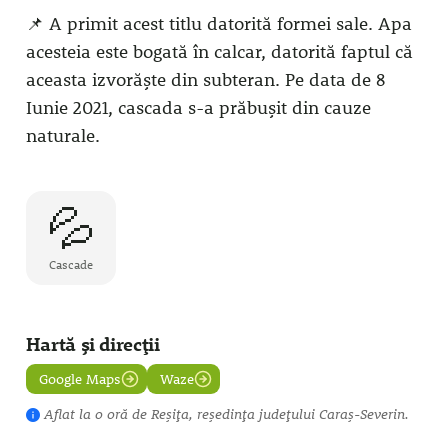
📌 A primit acest titlu datorită formei sale. Apa
acesteia este bogată în calcar, datorită faptul că
aceasta izvorăște din subteran. Pe data de 8
Iunie 2021, cascada s-a prăbușit din cauze
naturale.
💦
Cascade
Hartă și direcții
Google Maps
Waze
Aflat la
o oră
de Reșița, reședința județului Caraș-Severin.