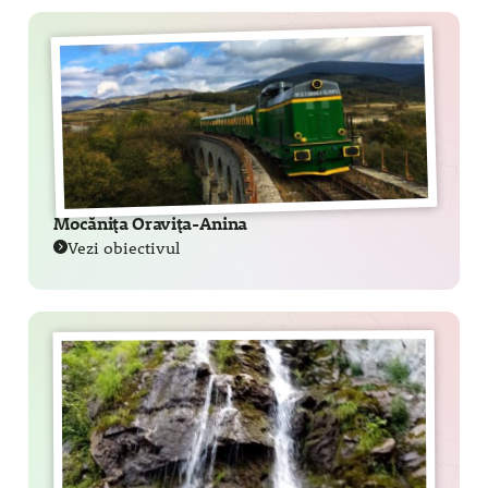
Mocănița Oravița-Anina
Vezi obiectivul