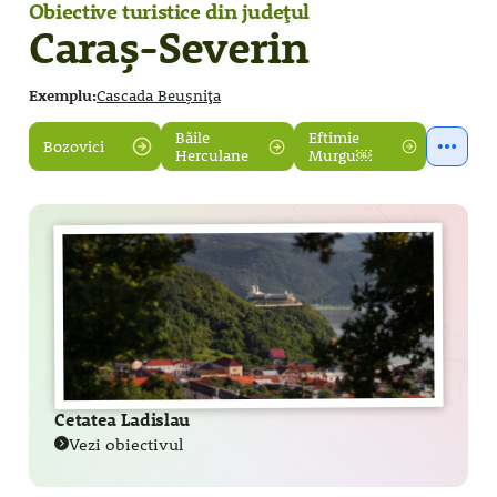
Obiective turistice din județul
Caraș-Severin
Exemplu:
Cascada Beușnița
Băile
Eftimie
Bozovici
Herculane
Murgu￼
Cetatea Ladislau
Vezi obiectivul