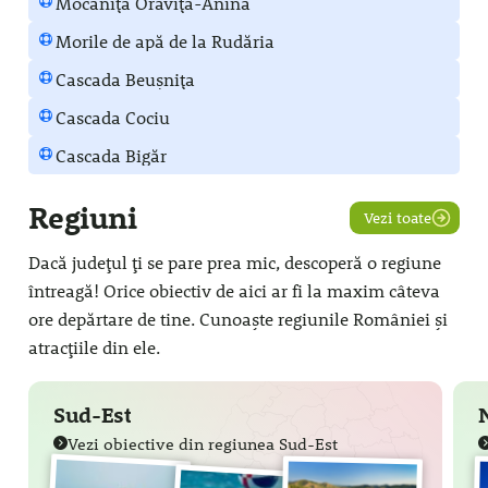
Mocănița Oravița-Anina
Morile de apă de la Rudăria
Cascada Beușnița
Cascada Cociu
Cascada Bigăr
Regiuni
Vezi toate
Dacă județul ți se pare prea mic, descoperă o regiune
întreagă! Orice obiectiv de aici ar fi la maxim câteva
ore depărtare de tine. Cunoaște regiunile României și
atracțiile din ele.
Sud-Est
Vezi obiective din regiunea Sud-Est