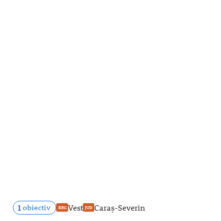
1
Vest
Caraș-Severin
obiectiv
REG
JUD