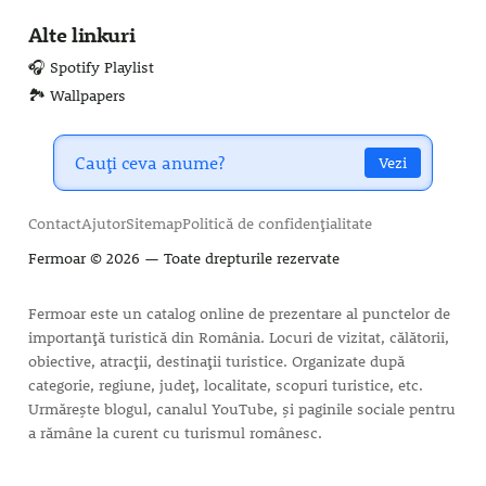
Alte linkuri
🎧 Spotify Playlist
🏞️ Wallpapers
Vezi
Contact
Ajutor
Sitemap
Politică de confidențialitate
Fermoar
© 2026 — Toate drepturile rezervate
Fermoar este un catalog online de prezentare al punctelor de
importanță turistică din România. Locuri de vizitat, călătorii,
obiective, atracții, destinații turistice. Organizate după
categorie, regiune, județ, localitate, scopuri turistice, etc.
Urmărește blogul, canalul YouTube, și paginile sociale pentru
a rămâne la curent cu turismul românesc.