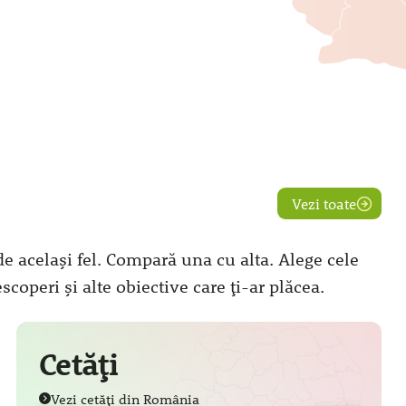
Vezi toate
 de același fel. Compară una cu alta. Alege cele
descoperi și alte obiective care ți-ar plăcea.
Cetăți
Vezi cetăți din România