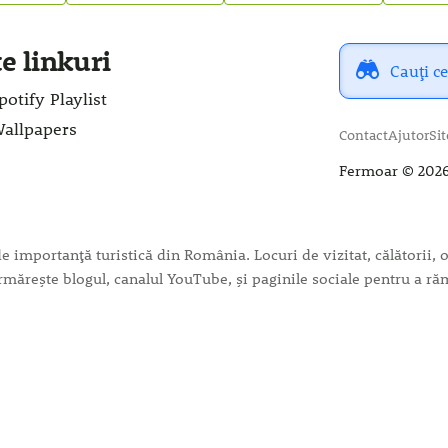
te linkuri
potify Playlist
Wallpapers
Contact
Ajutor
Si
Fermoar
© 2026
importanță turistică din România. Locuri de vizitat, călătorii, ob
c. Urmărește blogul, canalul YouTube, și paginile sociale pentru a 
Intră cu
Google