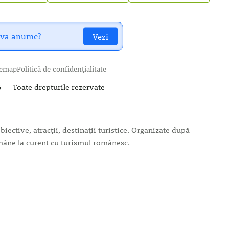
Vezi
temap
Politică de confidențialitate
 — Toate drepturile rezervate
iective, atracții, destinații turistice. Organizate după
rămâne la curent cu turismul românesc.