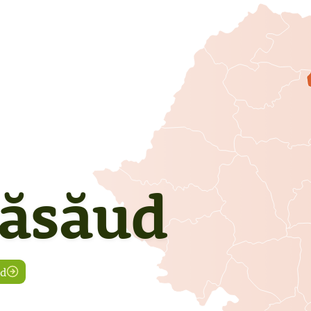
Năsăud
ud