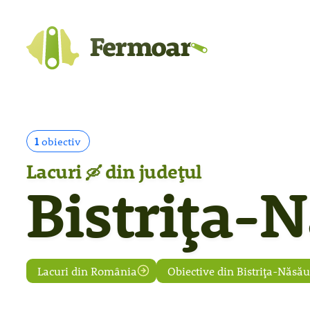
1
obiectiv
Lacuri
din județul
🛶
Bistrița-
Lacuri din România
Obiective din Bistrița-Năsă