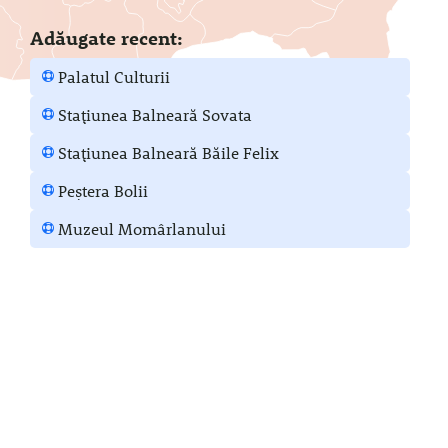
Adăugate recent:
Palatul Culturii
Stațiunea Balneară Sovata
Stațiunea Balneară Băile Felix
Peștera Bolii
Muzeul Momârlanului
Cascade
Vezi cascade din România