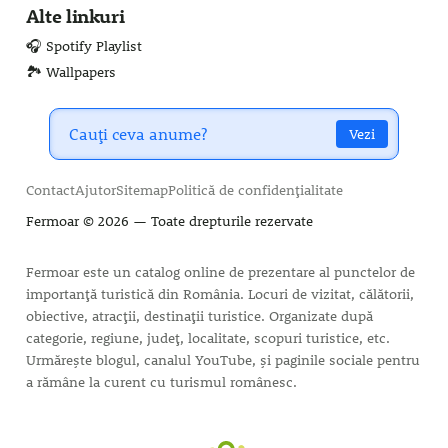
Alte linkuri
🎧 Spotify Playlist
🏞️ Wallpapers
Vezi
Contact
Ajutor
Sitemap
Politică de confidențialitate
Fermoar
© 2026 — Toate drepturile rezervate
Fermoar este un catalog online de prezentare al punctelor de
importanță turistică din România. Locuri de vizitat, călătorii,
obiective, atracții, destinații turistice. Organizate după
categorie, regiune, județ, localitate, scopuri turistice, etc.
Urmărește blogul, canalul YouTube, și paginile sociale pentru
a rămâne la curent cu turismul românesc.