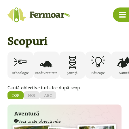
Scopuri
🔦
🐢
🧬
💡
🏕
Arheologie
Biodiversitate
Știință
Educație
Natur
Caută obiective turistice după scop.
TOP
NOI
ABC
Aventură
Vezi toate obiectivele