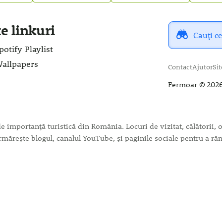
te linkuri
potify Playlist
Wallpapers
Contact
Ajutor
Si
Fermoar
© 2026
importanță turistică din România. Locuri de vizitat, călătorii, ob
c. Urmărește blogul, canalul YouTube, și paginile sociale pentru a 
Intră cu
Google