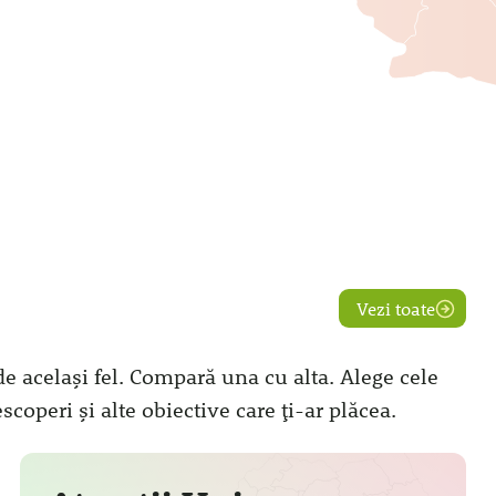
Vezi toate
 de același fel. Compară una cu alta. Alege cele
descoperi și alte obiective care ți-ar plăcea.