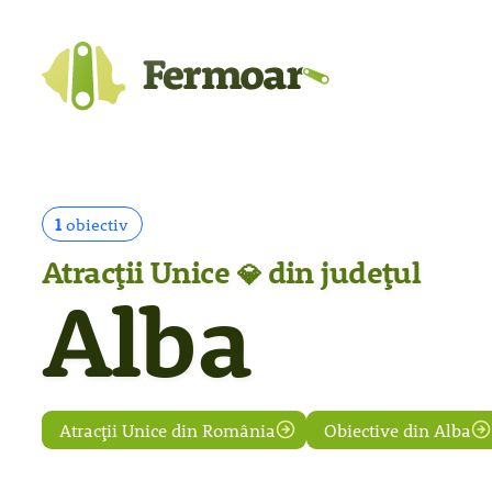
1
obiectiv
Atracții Unice
din județul
💎
Alba
Atracții Unice din România
Obiective din Alba