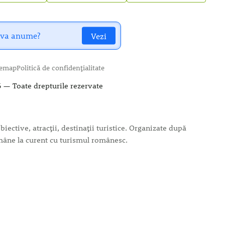
Vezi
temap
Politică de confidențialitate
 — Toate drepturile rezervate
iective, atracții, destinații turistice. Organizate după
rămâne la curent cu turismul românesc.