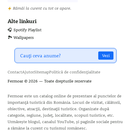
Rămâi la curent cu tot ce apare.
Alte linkuri
🎧 Spotify Playlist
🏞️ Wallpapers
Vezi
Contact
Ajutor
Sitemap
Politică de confidențialitate
Fermoar
© 2026 — Toate drepturile rezervate
Fermoar este un catalog online de prezentare al punctelor de
importanță turistică din România. Locuri de vizitat, călătorii,
obiective, atracții, destinații turistice. Organizate după
categorie, regiune, județ, localitate, scopuri turistice, etc.
Urmărește blogul, canalul YouTube, și paginile sociale pentru
a rămâne la curent cu turismul românesc.