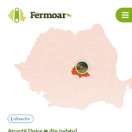
1
obiectiv
Atracții Unice
din județul
💎