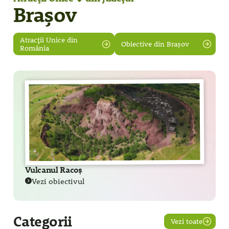
Brașov
Atracții Unice din
Obiective din Brașov
România
Vulcanul Racoș
Vezi obiectivul
Categorii
Vezi toate