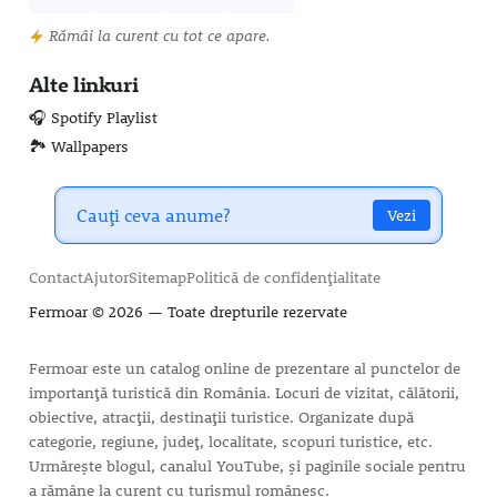
Rămâi la curent cu tot ce apare.
Alte linkuri
🎧 Spotify Playlist
🏞️ Wallpapers
Vezi
Contact
Ajutor
Sitemap
Politică de confidențialitate
Fermoar
© 2026 — Toate drepturile rezervate
Fermoar este un catalog online de prezentare al punctelor de
importanță turistică din România. Locuri de vizitat, călătorii,
obiective, atracții, destinații turistice. Organizate după
categorie, regiune, județ, localitate, scopuri turistice, etc.
Urmărește blogul, canalul YouTube, și paginile sociale pentru
a rămâne la curent cu turismul românesc.