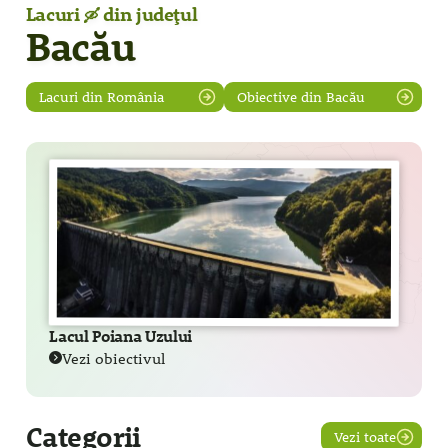
Lacuri
din județul
🛶
Bacău
Lacuri din România
Obiective din Bacău
Lacul Poiana Uzului
Vezi obiectivul
Categorii
Vezi toate