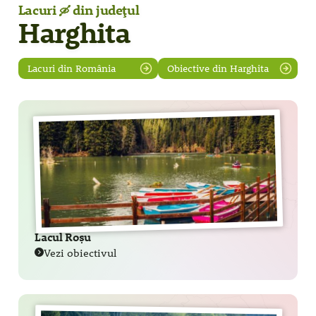
Lacuri
din județul
🛶
Harghita
Lacuri din România
Obiective din Harghita
Lacul Roșu
Vezi obiectivul