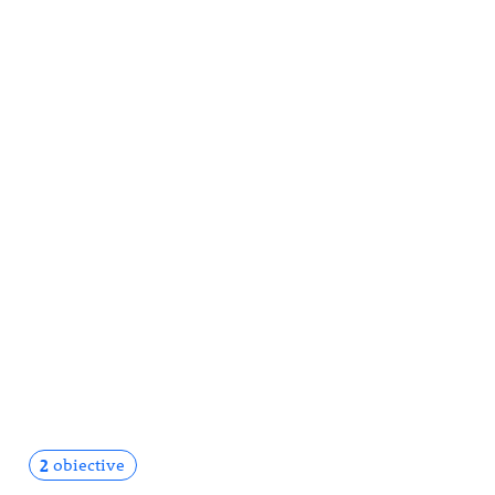
2
obiective