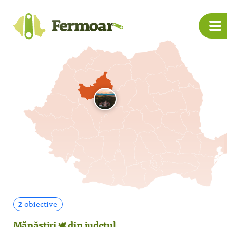
2
obiective
Mănăstiri
din județul
🕊️