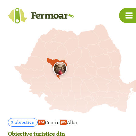
7
Centru
Alba
obiective
REG
JUD
Obiective turistice din