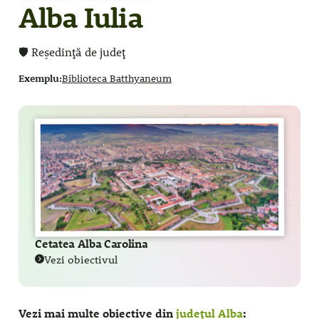
Alba Iulia
🛡️ Reședință de județ
Exemplu:
Biblioteca Batthyaneum
Cetatea Alba Carolina
Vezi obiectivul
Vezi mai multe obiective din
județul Alba
: