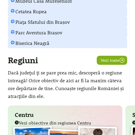
Muzeul Casa Mureșenilor
Cetatea Rupea
Piața Sfatului din Brașov
Parc Aventura Brașov
Biserica Neagră
Regiuni
Vezi toate
Dacă județul ți se pare prea mic, descoperă o regiune
întreagă! Orice obiectiv de aici ar fi la maxim câteva
ore depărtare de tine. Cunoaște regiunile României și
atracțiile din ele.
Centru
Vezi obiective din regiunea Centru