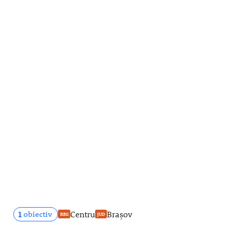
1
Centru
Brașov
obiectiv
REG
JUD